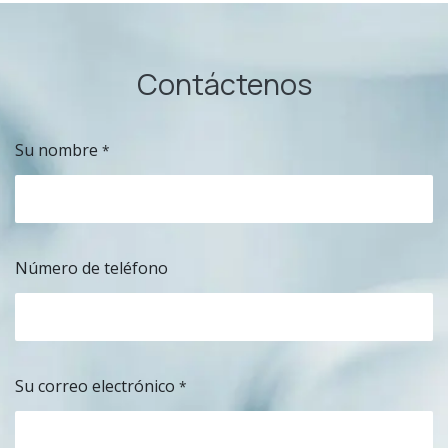
Contáctenos
Su nombre
*
Número de teléfono
Su correo electrónico
*