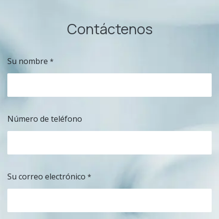
Contáctenos
Su nombre
*
Número de teléfono
Su correo electrónico
*