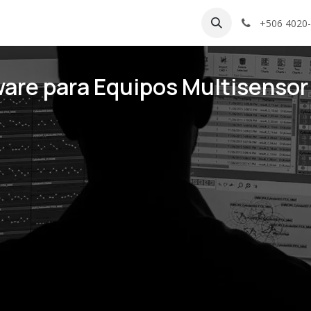
Software
Empleo
Noticias
Mi SCM
Cartas de Tra
+506 4020
are para Equipos Multisenso