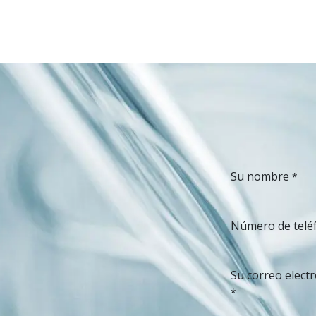
Su nombre
*
Número de telé
Su correo elect
*