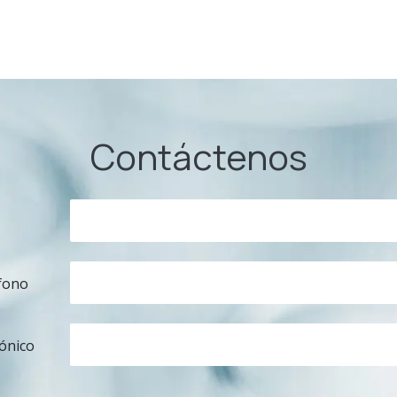
Contáctenos
fono
rónico