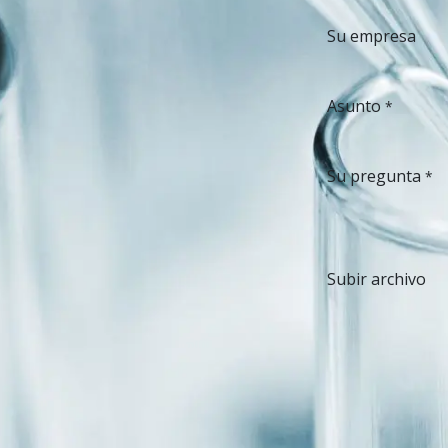
Su empresa
Asunto
*
Su pregunta
*
Subir archivo